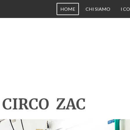
HOME
CHI SIAMO
I CO
 CIRCO ZAC